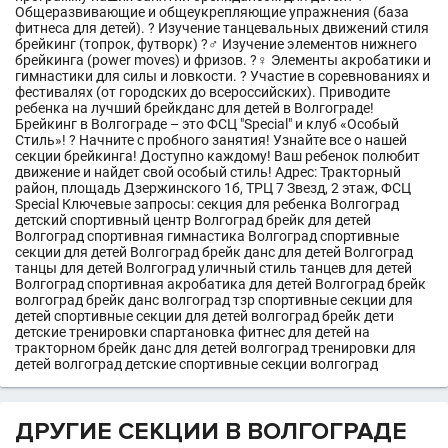
Общеразвивающие и общеукрепляющие упражнения (база
фитнеса для детей). ? Изучение танцевальных движений стиля
брейкинг (топрок, футворк) ?‍♂️ Изучение элементов нижнего
брейкинга (power moves) и фризов. ?‍♀️ Элементы акробатики и
гимнастики для силы и ловкости. ? Участие в соревнованиях и
фестивалях (от городских до всероссийских). Приводите
ребенка на лучший брейкданс для детей в Волгограде!
Брейкинг в Волгограде – это ФСЦ "Special" и клуб «Особый
Стиль»! ? Начните с пробного занятия! Узнайте все о нашей
секции брейкинга! Доступно каждому! Ваш ребенок полюбит
движение и найдет свой особый стиль! Адрес: Тракторный
район, площадь Дзержинского 1б, ТРЦ 7 Звезд, 2 этаж, ФСЦ
Special Ключевые запросы: секция для ребенка Волгоград
детский спортивный центр Волгоград брейк для детей
Волгоград спортивная гимнастика Волгоград спортивные
секции для детей Волгоград брейк данс для детей Волгоград
танцы для детей Волгоград уличный стиль танцев для детей
Волгоград спортивная акробатика для детей Волгоград брейк
волгоград брейк данс волгоград тзр спортивные секции для
детей спортивные секции для детей волгоград брейк дети
детские тренировки спартановка фитнес для детей на
тракторном брейк данс для детей волгоград тренировки для
детей волгоград детские спортивные секции волгоград
ДРУГИЕ СЕКЦИИ В ВОЛГОГРАДЕ