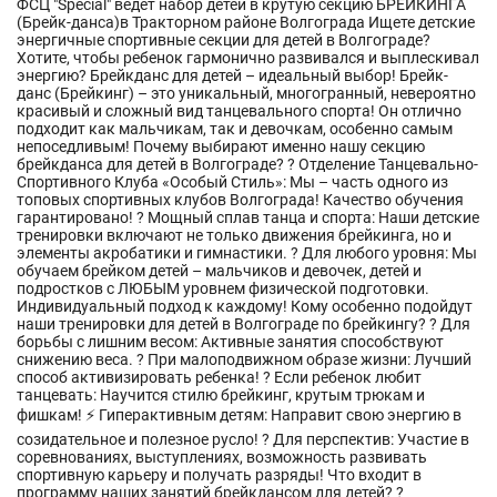
ФСЦ "Special" ведет набор детей в крутую секцию БРЕЙКИНГА
(Брейк-данса)в Тракторном районе Волгограда Ищете детские
энергичные спортивные секции для детей в Волгограде?
Хотите, чтобы ребенок гармонично развивался и выплескивал
энергию? Брейкданс для детей – идеальный выбор! Брейк-
данс (Брейкинг) – это уникальный, многогранный, невероятно
красивый и сложный вид танцевального спорта! Он отлично
подходит как мальчикам, так и девочкам, особенно самым
непоседливым! Почему выбирают именно нашу секцию
брейкданса для детей в Волгограде? ? Отделение Танцевально-
Спортивного Клуба «Особый Стиль»: Мы – часть одного из
топовых спортивных клубов Волгограда! Качество обучения
гарантировано! ? Мощный сплав танца и спорта: Наши детские
тренировки включают не только движения брейкинга, но и
элементы акробатики и гимнастики. ? Для любого уровня: Мы
обучаем брейком детей – мальчиков и девочек, детей и
подростков с ЛЮБЫМ уровнем физической подготовки.
Индивидуальный подход к каждому! Кому особенно подойдут
наши тренировки для детей в Волгограде по брейкингу? ? Для
борьбы с лишним весом: Активные занятия способствуют
снижению веса. ? При малоподвижном образе жизни: Лучший
способ активизировать ребенка! ? Если ребенок любит
танцевать: Научится стилю брейкинг, крутым трюкам и
фишкам! ⚡️ Гиперактивным детям: Направит свою энергию в
созидательное и полезное русло! ? Для перспектив: Участие в
соревнованиях, выступлениях, возможность развивать
спортивную карьеру и получать разряды! Что входит в
программу наших занятий брейкдансом для детей? ?️